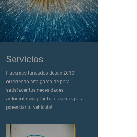
Servicios
Hacemos tuneados desde 2010,
ofreciendo alta gama de para
satisfacer tus necesidades
automotrices. ¡Confía nosotros para
potenciar tu vehículo!