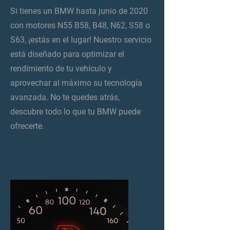
Si tienes un BMW hasta junio de 2020
con motores N55 B58, B48, N62, S58 o
S63, ¡estás en el lugar! Nuestro servicio
está diseñado para optimizar el
rendimiento de tu vehículo y
aprovechar al máximo su tecnología
avanzada. No te quedes atrás,
descubre todo lo que tu BMW puede
ofrecerte.