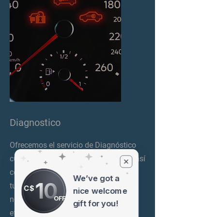
Diagnostico
Ofrecemos el servicio de Diagnóstico
cuando se enciende la luz del motor, así
como Datalogos para optimizar el
We’ve got a
10
tuneado de tu vehículo. Confía en
C$
nice welcome
OFF
nosotros para brindarte soluciones
gift for you!
efectivas y mejorar el rendimiento de